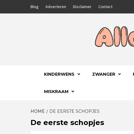
Skip
Blog
Adverteren
Disclaimer
Contact
to
content
GA VOOR HET BESTE VOOR JEZELF EN JE
ALLES
KINDERWENS
ZWANGER
MISKRAAM
HOME
DE EERSTE SCHOPJES
De eerste schopjes