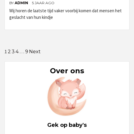
BY
ADMIN
5 JAAR AGO
Wij horen de laatste tijd vaker voorbij komen dat mensen het
geslacht van hun kindje
Berichten
1
…
2
3
4
9
Next
paginering
Over ons
Gek op baby's