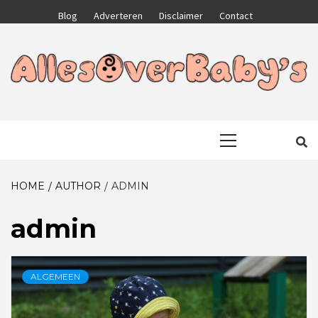
Skip
Blog
Adverteren
Disclaimer
Contact
to
content
GA VOOR HET BESTE VOOR JEZELF EN JE KIND
ALLESOVERB
Primary
Menu
HOME
AUTHOR
ADMIN
admin
ALGEMEEN