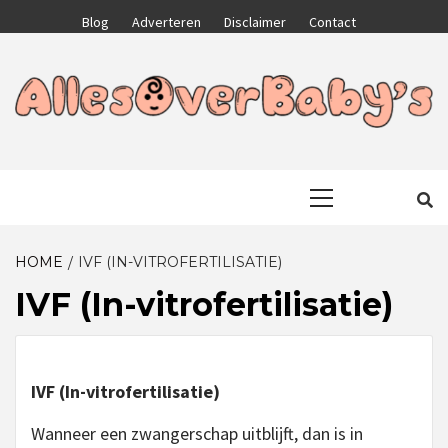
Skip
Blog
Adverteren
Disclaimer
Contact
to
content
GA VOOR HET BESTE VOOR JEZELF EN JE KIND
ALLESOVERB
Primary
Menu
HOME
IVF (IN-VITROFERTILISATIE)
IVF (In-vitrofertilisatie)
IVF (In-vitrofertilisatie)
Wanneer een zwangerschap uitblijft, dan is in