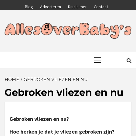
Skip
Blog
Adverteren
Disclaimer
Contact
to
content
GA VOOR HET BESTE VOOR JEZELF EN JE KIND
ALLESOVERB
Primary
Menu
HOME
GEBROKEN VLIEZEN EN NU
Gebroken vliezen en nu
Gebroken vliezen en nu?
Hoe herken je dat je vliezen gebroken zijn?