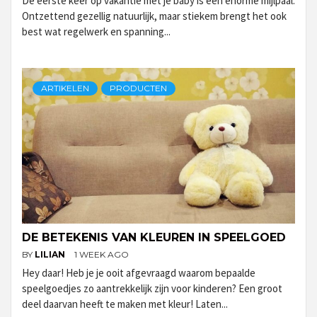
De eerste keer op vakantie met je baby is een enorme mijlpaal.
Ontzettend gezellig natuurlijk, maar stiekem brengt het ook
best wat regelwerk en spanning...
ARTIKELEN
PRODUCTEN
DE BETEKENIS VAN KLEUREN IN SPEELGOED
BY
LILIAN
1 WEEK AGO
Hey daar! Heb je je ooit afgevraagd waarom bepaalde
speelgoedjes zo aantrekkelijk zijn voor kinderen? Een groot
deel daarvan heeft te maken met kleur! Laten...