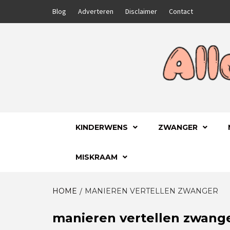
Skip
Blog
Adverteren
Disclaimer
Contact
to
content
GA VOOR HET BESTE VOOR JEZELF EN JE
ALLES
KINDERWENS
ZWANGER
MISKRAAM
HOME
MANIEREN VERTELLEN ZWANGER
manieren vertellen zwang