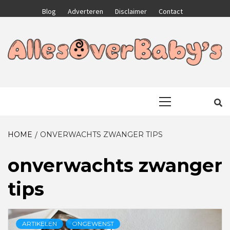
Skip
Blog
Adverteren
Disclaimer
Contact
to
content
GA VOOR HET BESTE VOOR JEZELF EN JE KIND
ALLESOVERB
Primary
Menu
HOME
ONVERWACHTS ZWANGER TIPS
onverwachts zwanger
tips
ARTIKELEN
ONGEWENST