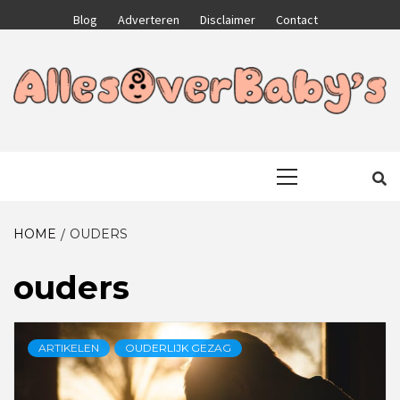
Skip
Blog
Adverteren
Disclaimer
Contact
to
content
GA VOOR HET BESTE VOOR JEZELF EN JE KIND
ALLESOVERB
Primary
Menu
HOME
OUDERS
ouders
ARTIKELEN
OUDERLIJK GEZAG