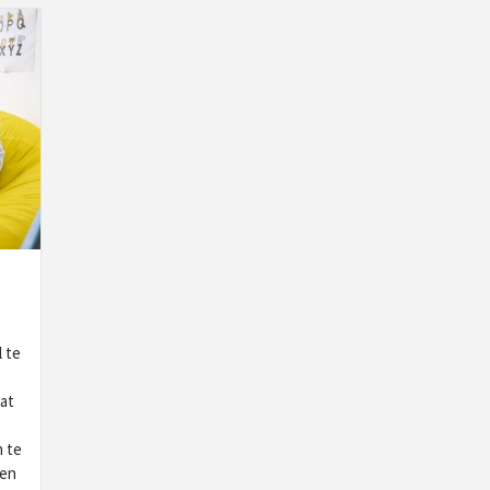
 te
wat
n te
len