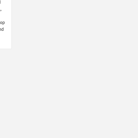
d
,
 op
nd