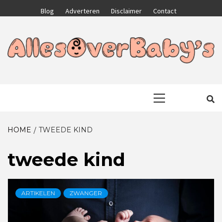
Skip
Blog
Adverteren
Disclaimer
Contact
to
content
GA VOOR HET BESTE VOOR JEZELF EN JE KIND
ALLESOVERB
Primary
Menu
HOME
TWEEDE KIND
tweede kind
ARTIKELEN
ZWANGER