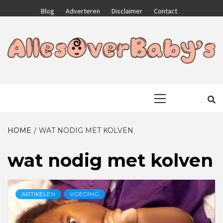
Skip
Blog
Adverteren
Disclaimer
Contact
to
content
GA VOOR HET BESTE VOOR JEZELF EN JE KIND
ALLESOVERB
Primary
Menu
HOME
WAT NODIG MET KOLVEN
wat nodig met kolven
ARTIKELEN
VOEDING