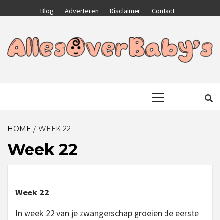
Skip
Blog
Adverteren
Disclaimer
Contact
to
content
GA VOOR HET BESTE VOOR JEZELF EN JE KIND
ALLESOVERB
Primary
Menu
HOME
WEEK 22
Week 22
Week 22
In week 22 van je zwangerschap groeien de eerste