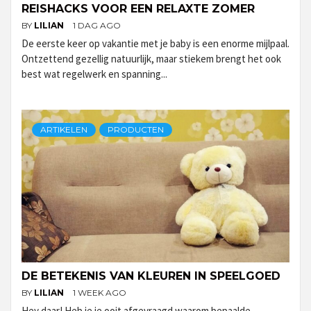
REISHACKS VOOR EEN RELAXTE ZOMER
BY
LILIAN
1 DAG AGO
De eerste keer op vakantie met je baby is een enorme mijlpaal.
Ontzettend gezellig natuurlijk, maar stiekem brengt het ook
best wat regelwerk en spanning...
ARTIKELEN
PRODUCTEN
DE BETEKENIS VAN KLEUREN IN SPEELGOED
BY
LILIAN
1 WEEK AGO
Hey daar! Heb je je ooit afgevraagd waarom bepaalde