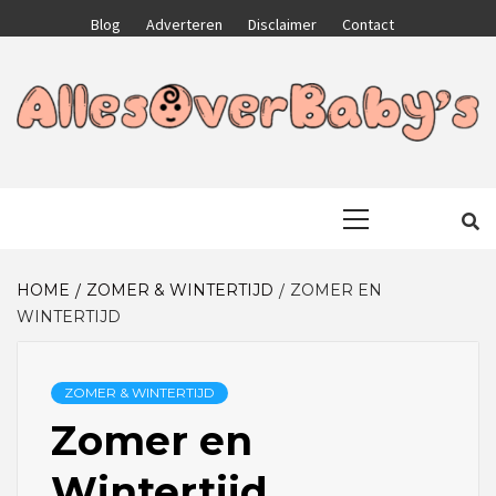
Skip
Blog
Adverteren
Disclaimer
Contact
to
content
GA VOOR HET BESTE VOOR JEZELF EN JE KIND
ALLESOVERB
Primary
Menu
HOME
ZOMER & WINTERTIJD
ZOMER EN
WINTERTIJD
ZOMER & WINTERTIJD
Zomer en
Wintertijd