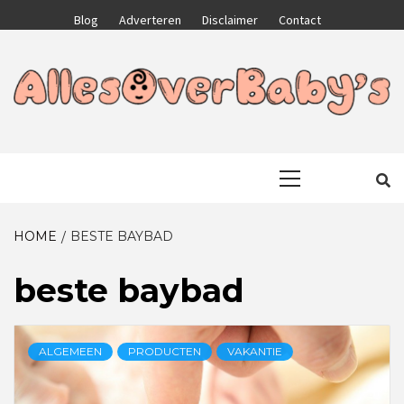
Skip
Blog
Adverteren
Disclaimer
Contact
to
content
GA VOOR HET BESTE VOOR JEZELF EN JE KIND
ALLESOVERB
Primary
Menu
HOME
BESTE BAYBAD
beste baybad
ALGEMEEN
PRODUCTEN
VAKANTIE