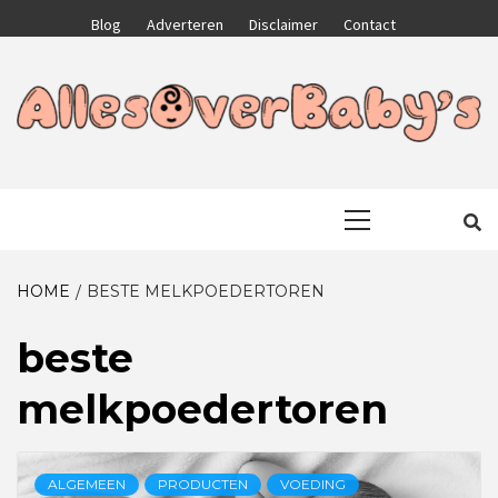
Skip
Blog
Adverteren
Disclaimer
Contact
to
content
GA VOOR HET BESTE VOOR JEZELF EN JE KIND
ALLESOVERB
Primary
Menu
HOME
BESTE MELKPOEDERTOREN
beste
melkpoedertoren
ALGEMEEN
PRODUCTEN
VOEDING