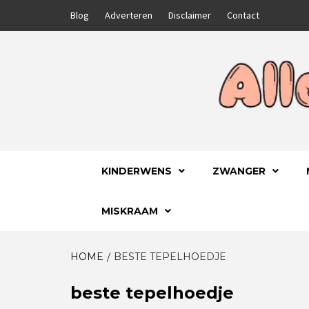
Skip
Blog
Adverteren
Disclaimer
Contact
to
content
GA VOOR HET BESTE VOOR JEZELF EN JE
ALLES
KINDERWENS
ZWANGER
MISKRAAM
HOME
BESTE TEPELHOEDJE
beste tepelhoedje