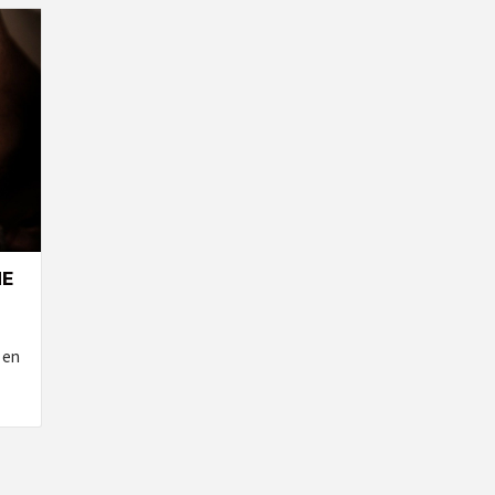
NE
 en