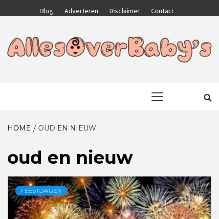
Skip
Blog
Adverteren
Disclaimer
Contact
to
content
GA VOOR HET BESTE VOOR JEZELF EN JE KIND
ALLESOVERB
Primary
Menu
HOME
OUD EN NIEUW
oud en nieuw
FEESTDAGEN