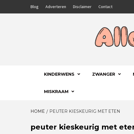
Skip
Blog
Adverteren
Disclaimer
Contact
to
content
GA VOOR HET BESTE VOOR JEZELF EN JE
ALLES
KINDERWENS
ZWANGER
MISKRAAM
HOME
PEUTER KIESKEURIG MET ETEN
peuter kieskeurig met ete