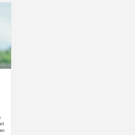
s
iet
den