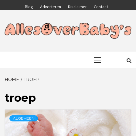
Skip
Blog
Adverteren
Disclaimer
Contact
to
content
GA VOOR HET BESTE VOOR JEZELF EN JE KIND
ALLESOVERB
Primary
Menu
HOME
TROEP
troep
ALGEMEEN