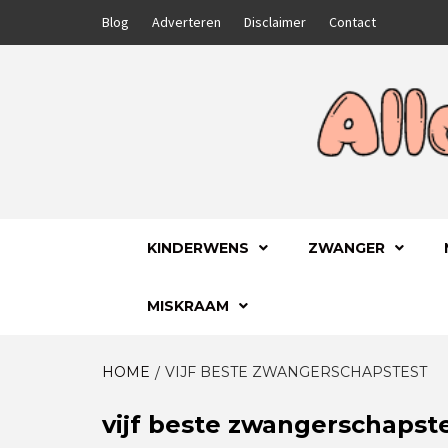
Skip
Blog
Adverteren
Disclaimer
Contact
to
content
GA VOOR HET BESTE VOOR JEZELF EN JE
ALLES
KINDERWENS
ZWANGER
MISKRAAM
HOME
VIJF BESTE ZWANGERSCHAPSTEST
vijf beste zwangerschapst