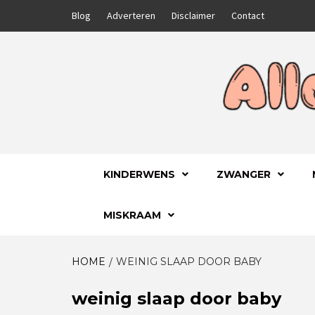
Skip
Blog
Adverteren
Disclaimer
Contact
to
content
GA VOOR HET BESTE VOOR JEZELF EN JE
ALLES
KINDERWENS
ZWANGER
MISKRAAM
HOME
WEINIG SLAAP DOOR BABY
weinig slaap door baby