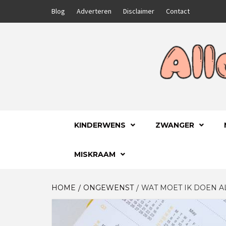
Skip
Blog
Adverteren
Disclaimer
Contact
to
content
GA VOOR HET BESTE VOOR JEZELF EN JE
ALLES
KINDERWENS
ZWANGER
MISKRAAM
HOME
ONGEWENST
WAT MOET IK DOEN A