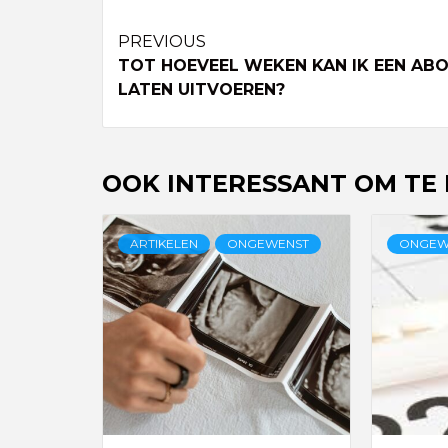
Continue
PREVIOUS
TOT HOEVEEL WEKEN KAN IK EEN AB
Reading
LATEN UITVOEREN?
OOK INTERESSANT OM TE
ARTIKELEN
ONGEWENST
ONGEW