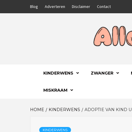
Skip
Blog
Adverteren
Disclaimer
Contact
to
content
GA VOOR HET BESTE VOOR JEZELF EN JE
ALLES
KINDERWENS
ZWANGER
MISKRAAM
HOME
KINDERWENS
ADOPTIE VAN KIND U
KINDERWENS