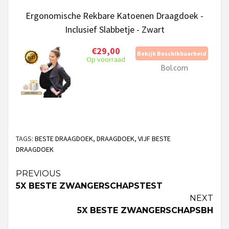
Ergonomische Rekbare Katoenen Draagdoek -
Inclusief Slabbetje - Zwart
€29,00
Bekijk Beschikbaarheid
Op voorraad
Bol.com
TAGS:
BESTE DRAAGDOEK
,
DRAAGDOEK
,
VIJF BESTE
DRAAGDOEK
Continue
PREVIOUS
5X BESTE ZWANGERSCHAPSTEST
Reading
NEXT
5X BESTE ZWANGERSCHAPSBH