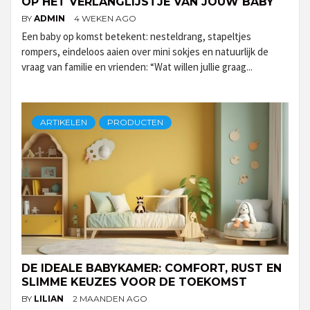
OP HET VERLANGLIJSTJE VAN JOUW BABY
BY
ADMIN
4 WEKEN AGO
Een baby op komst betekent: nesteldrang, stapeltjes
rompers, eindeloos aaien over mini sokjes en natuurlijk de
vraag van familie en vrienden: “Wat willen jullie graag...
ARTIKELEN
PRODUCTEN
DE IDEALE BABYKAMER: COMFORT, RUST EN
SLIMME KEUZES VOOR DE TOEKOMST
BY
LILIAN
2 MAANDEN AGO