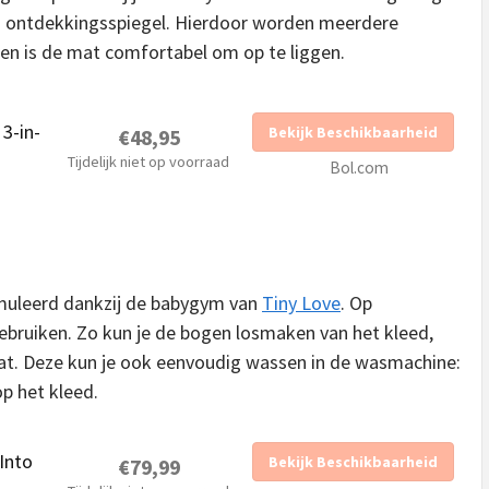
s en ontdekkingsspiegel. Hierdoor worden meerdere
ien is de mat comfortabel om op te liggen.
3-in-
Bekijk Beschikbaarheid
€48,95
Tijdelijk niet op voorraad
Bol.com
muleerd dankzij de babygym van
Tiny Love
. Op
ebruiken. Zo kun je de bogen losmaken van het kleed,
mat. Deze kun je ook eenvoudig wassen in de wasmachine:
p het kleed.
Into
Bekijk Beschikbaarheid
€79,99