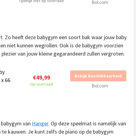
Tijdelijk niet op voorraad
Bol.com
st. Zo heeft deze babygym een soort bak waar jouw baby
llen niet kunnen wegrollen. Ook is de babygym voorzien
et plezier van jouw kleine gegarandeerd zullen vergroten.
by
Bekijk Beschikbaarheid
€49,99
 x 66
Op voorraad
Bol.com
de babygym van
Hanger
. Op deze speelmat is namelijk van
 en te kauwen. Je kunt zelfs de piano op de babygym