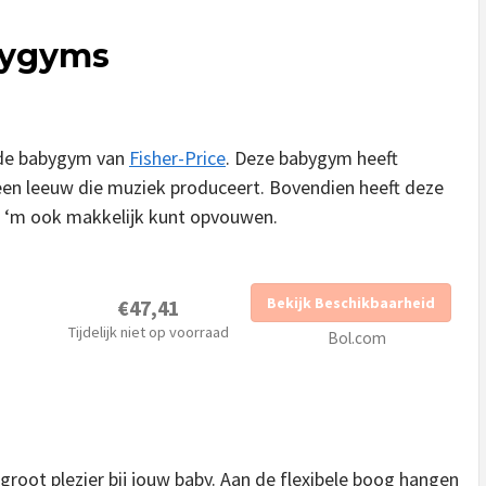
abygyms
 de babygym van
Fisher-Price
. Deze babygym heeft
 een leeuw die muziek produceert. Bovendien heeft deze
 ‘m ook makkelijk kunt opvouwen.
Bekijk Beschikbaarheid
€47,41
Tijdelijk niet op voorraad
Bol.com
groot plezier bij jouw baby. Aan de flexibele boog hangen