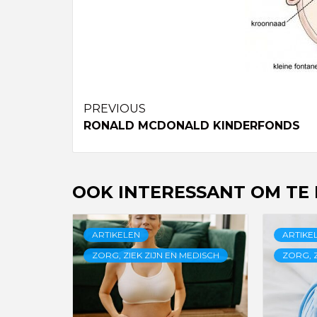
Continue
PREVIOUS
RONALD MCDONALD KINDERFONDS
Reading
OOK INTERESSANT OM TE
ARTIKELEN
ARTIKE
ZORG, ZIEK ZIJN EN MEDISCH
ZORG, Z