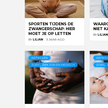
SPORTEN TIJDENS DE
WAARO
ZWANGERSCHAP: HIER
NIET 
MOET JE OP LETTEN
BY
LILIA
BY
LILIAN
3 JAAR AGO
ARTIKELEN
ARTIKE
ZORG, ZIEK ZIJN EN MEDISCH
ZORG, Z