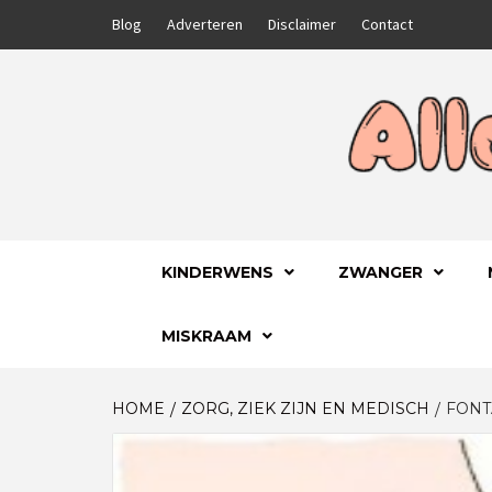
Skip
Blog
Adverteren
Disclaimer
Contact
to
content
GA VOOR HET BESTE VOOR JEZELF EN JE
ALLES
KINDERWENS
ZWANGER
MISKRAAM
HOME
ZORG, ZIEK ZIJN EN MEDISCH
FONT