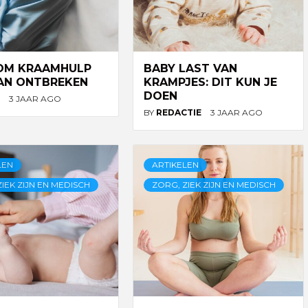
M KRAAMHULP
BABY LAST VAN
KAN ONTBREKEN
KRAMPJES: DIT KUN JE
DOEN
N
3 JAAR AGO
BY
REDACTIE
3 JAAR AGO
LEN
ARTIKELEN
IEK ZIJN EN MEDISCH
ZORG, ZIEK ZIJN EN MEDISCH