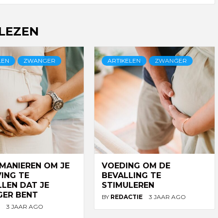
 LEZEN
LEN
ZWANGER
ARTIKELEN
ZWANGER
 MANIEREN OM JE
VOEDING OM DE
ING TE
BEVALLING TE
LLEN DAT JE
STIMULEREN
ER BENT
BY
REDACTIE
3 JAAR AGO
N
3 JAAR AGO