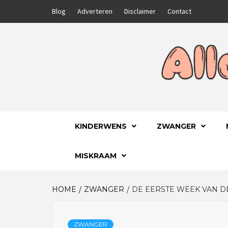
Skip
Blog
Adverteren
Disclaimer
Contact
to
content
GA VOOR HET BESTE VOOR JEZELF EN JE
ALLES
KINDERWENS
ZWANGER
MISKRAAM
HOME
ZWANGER
DE EERSTE WEEK VAN 
ZWANGER