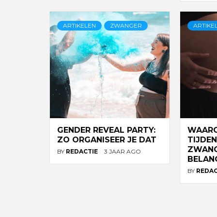
ARTIKELEN
ZWANGER
ARTIKE
GENDER REVEAL PARTY:
WAARO
ZO ORGANISEER JE DAT
TIJDEN
ZWAN
BY
REDACTIE
3 JAAR AGO
BELANG
BY
REDA