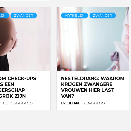
LEN
ZWANGER
ARTIKELEN
ZWANGER
M CHECK-UPS
NESTELDRANG: WAAROM
S EEN
KRIJGEN ZWANGERE
GERSCHAP
VROUWEN HIER LAST
RIJK ZIJN
VAN?
CTIE
3 JAAR AGO
BY
LILIAN
3 JAAR AGO