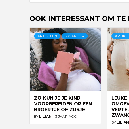
OOK INTERESSANT OM TE
ARTIKELEN
ZWANGER
ARTIKE
ZO KUN JE JE KIND
LEUKE
VOORBEREIDEN OP EEN
OMGEV
BROERTJE OF ZUSJE
VERTE
ZWANG
BY
LILIAN
3 JAAR AGO
BY
LILIA