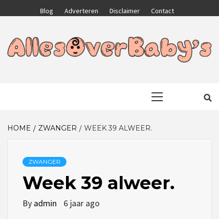
Skip
Blog
Adverteren
Disclaimer
Contact
to
content
GA VOOR HET BESTE VOOR JEZELF EN JE KIND
ALLESOVERB
Primary
Menu
HOME
ZWANGER
WEEK 39 ALWEER.
ZWANGER
Week 39 alweer.
By
admin
6 jaar ago